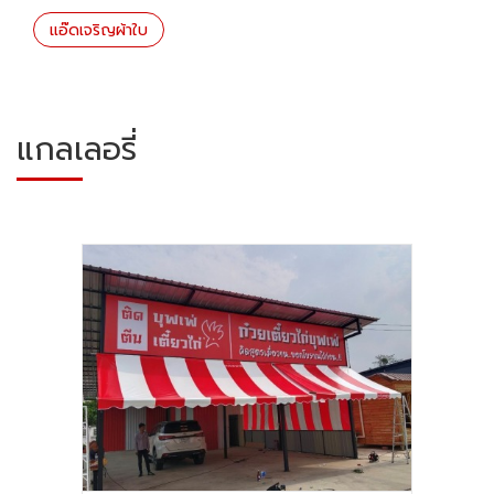
แอ๊ดเจริญผ้าใบ
แกลเลอรี่