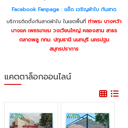
Facebook Fanpage :
แอ๊ด เจริญผ้าใบ กันสาด
บริการติดตั้งกันสาดผ้าใบ ในเขตพื้นที่
ท่าพระ บางหว้า
บางแค เพชรเกษม วงเวียนใหญ่ คลองสาน สาธร
ตลาดพลู กทม. ปทุมธานี นนทบุรี นครปฐม
สมุทรปราการ
แคตตาล็อกออนไลน์