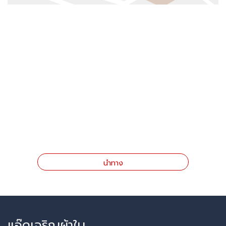
นำทาง
แอ๊ดเจริญผ้าใบ